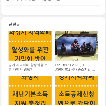
관련글
경기 지역화폐 활성화를 위
The UHD TV 65 (LT-
한 나만의 방법?
US65T01) 국내중소기업 대
우루컴즈 65인치 TV 구매후
기