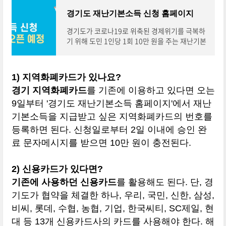
경기도 재난기본소득 신청 홈페이지
경기도가 코로나19로 위축된 경제위기를 극복하
기 위해 도민 1인당 1회 10만 원을 주는 재난기본
소득을 지급합니다. 경기도 재난기본소득 지급대
상은 전 도민으로, 소득과 나이 상관없이 2020년
3월23일 24시 기준시점부터 신청일까지 경기도
1) 지역화폐카드가 있나요?
민이면 누구나 지급받을 수 있습니다. 아울러 신청
경기 지역화폐카드
를 기존에 이용하고 있다면 오는
및 접수는 사회적 거리두기에 따른 접촉 최소화 및
감염예방을 위해 ▲온라인 접수 ▲읍면동 행정복
9일부터 '경기도 재난기본소득 홈페이지'에서 재난
지센터 또는 지정금융기관 접수 ▲찾아가는 접수
기본소득을 지급받고 싶은 지역화폐카드의 번호를
로 다양화할 방침입니다. 지급
등록하면 된다. 신청일로부터 2일 이내에 승인 완
료 문자메시지를 받으면 10만 원이 충전된다.
2) 신용카드가 있다면?
기존에 사용하던 신용카드
를 활용해도 된다. 단, 경
기도가 협약을 체결한 하나, 우리, 국민, 신한, 삼성,
비씨, 롯데, 수협, 농협, 기업, 한국씨티, SC제일, 현
대 등 13개 신용카드사의 카드를 사용해야 한다. 해