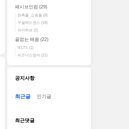
패시브인컴
(29)
판촉물_쇼핑몰
(8)
구글애드센스
(18)
아이허브
(2)
끝없는 배움
(22)
IELTS
(1)
비즈니스영어
(21)
공지사항
최근글
인기글
최근댓글