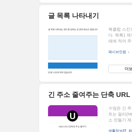
글 목록 나타내기
북클럽 스킨으
다. 목록1 
래에 적어 주
면 됩니다. 
패시브인컴
적어 주면 됩
분되어 어떤 
게 해 봤습니
더보
분되어 표시될
니 아래와 같
긴 주소 줄여주는 단축 URL
수많은 긴 주
트는 얼리(htt
소 만들기 제
면서 심플하
생활정보/IT_
는 것입니다.