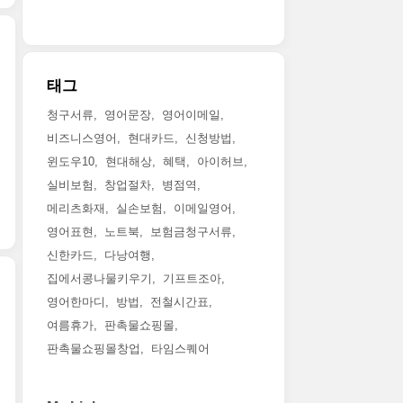
태그
청구서류
영어문장
영어이메일
비즈니스영어
현대카드
신청방법
윈도우10
현대해상
혜택
아이허브
실비보험
창업절차
병점역
메리츠화재
실손보험
이메일영어
영어표현
노트북
보험금청구서류
신한카드
다낭여행
집에서콩나물키우기
기프트조아
영어한마디
방법
전철시간표
여름휴가
판촉물쇼핑몰
판촉물쇼핑몰창업
타임스퀘어