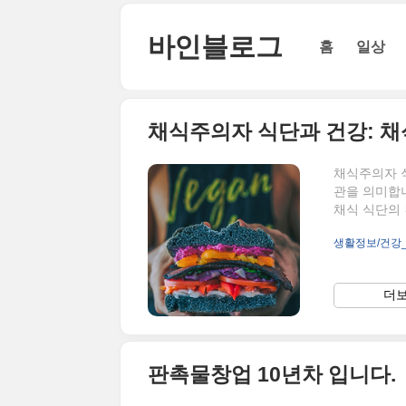
본문 바로가기
바인블로그
홈
일상
채식주의자 식단과 건강: 채
채식주의자 
관을 의미합니
채식 식단의
강에 미치는 
생활정보/건강
포화 지방과
한 식습관은 
성 식품은 
더보
심장 건강을 
자 식단은 보
판촉물창업 10년차 입니다.