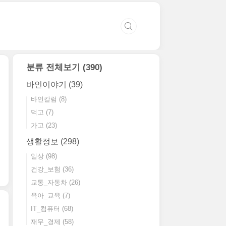
분류 전체보기
(390)
바인이야기
(39)
바인칼럼
(8)
먹고
(7)
가고
(23)
생활정보
(298)
일상
(98)
건강_보험
(36)
교통_자동차
(26)
육아_교육
(7)
IT_컴퓨터
(68)
재무_경제
(58)