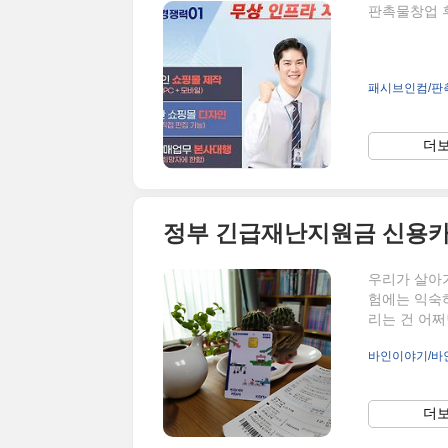
판촉물창업 후
패시브인컴/판
더보
우리가 살아
험에는 익숙하
리는 건 어쩌
급이 시작 
바인이야기/바
처럼 #정부
같은 착오를
을 넘겨 버려
더보
것도 있지만 
생각할 문제가